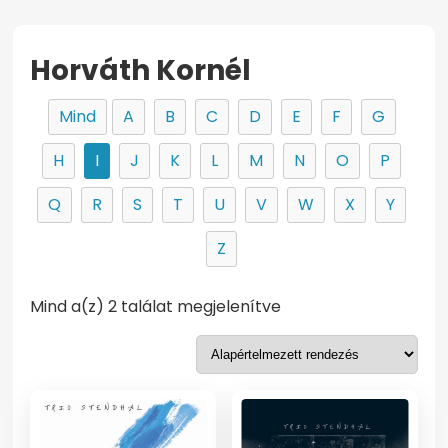
Horváth Kornél
Mind
A
B
C
D
E
F
G
H
I
J
K
L
M
N
O
P
Q
R
S
T
U
V
W
X
Y
Z
Mind a(z) 2 találat megjelenítve