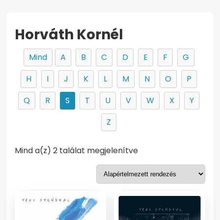
Horváth Kornél
Mind
A
B
C
D
E
F
G
H
I
J
K
L
M
N
O
P
Q
R
S
T
U
V
W
X
Y
Z
Mind a(z) 2 találat megjelenítve