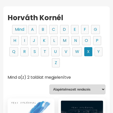
Horváth Kornél
Mind
A
B
C
D
E
F
G
H
I
J
K
L
M
N
O
P
Q
R
S
T
U
V
W
X
Y
Z
Mind a(z) 2 találat megjelenítve