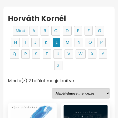
Horváth Kornél
Mind
A
B
C
D
E
F
G
H
I
J
K
L
M
N
O
P
Q
R
S
T
U
V
W
X
Y
Z
Mind a(z) 2 találat megjelenítve