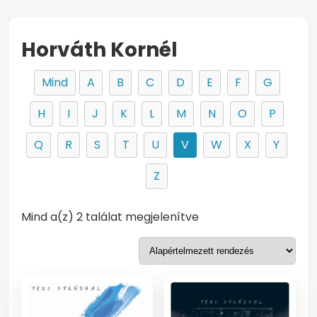
Horváth Kornél
Mind
A
B
C
D
E
F
G
H
I
J
K
L
M
N
O
P
Q
R
S
T
U
V
W
X
Y
Z
Mind a(z) 2 találat megjelenítve